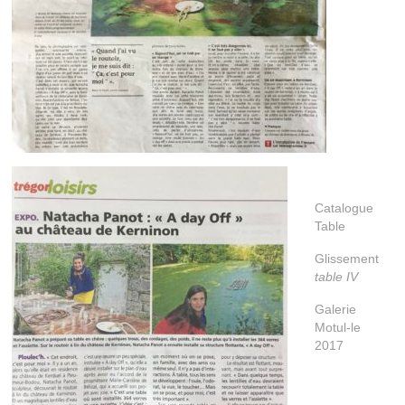
Catalogue
Table
Glissement
table IV
Galerie
Motul-le
2017