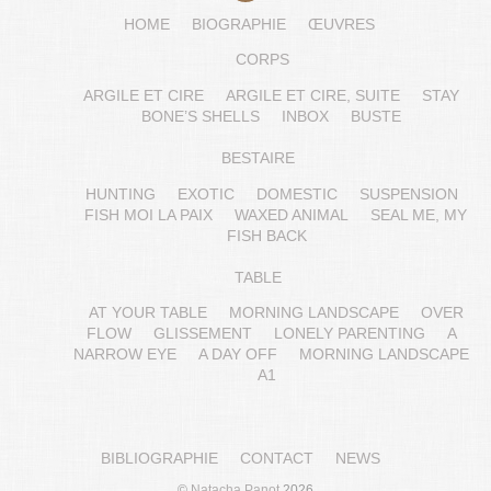
HOME
BIOGRAPHIE
ŒUVRES
CORPS
ARGILE ET CIRE
ARGILE ET CIRE, SUITE
STAY
BONE’S SHELLS
INBOX
BUSTE
BESTAIRE
HUNTING
EXOTIC
DOMESTIC
SUSPENSION
FISH MOI LA PAIX
WAXED ANIMAL
SEAL ME, MY
FISH BACK
TABLE
AT YOUR TABLE
MORNING LANDSCAPE
OVER
FLOW
GLISSEMENT
LONELY PARENTING
A
NARROW EYE
A DAY OFF
MORNING LANDSCAPE
A1
BIBLIOGRAPHIE
CONTACT
NEWS
©
Natacha Panot
2026