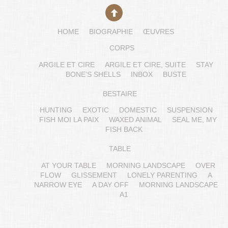
HOME
BIOGRAPHIE
ŒUVRES
CORPS
ARGILE ET CIRE
ARGILE ET CIRE, SUITE
STAY
BONE’S SHELLS
INBOX
BUSTE
BESTAIRE
HUNTING
EXOTIC
DOMESTIC
SUSPENSION
FISH MOI LA PAIX
WAXED ANIMAL
SEAL ME, MY
FISH BACK
TABLE
AT YOUR TABLE
MORNING LANDSCAPE
OVER
FLOW
GLISSEMENT
LONELY PARENTING
A
NARROW EYE
A DAY OFF
MORNING LANDSCAPE
A1