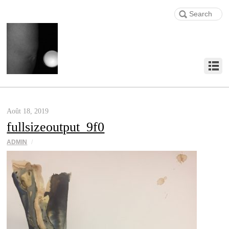
Août 18, 2019
fullsizeoutput_9f0
ADMIN
/