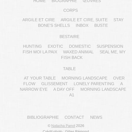
HOME
BIOGRAPHIE
ŒUVRES
CORPS
ARGILE ET CIRE
ARGILE ET CIRE, SUITE
STAY
BONE’S SHELLS
INBOX
BUSTE
BESTAIRE
HUNTING
EXOTIC
DOMESTIC
SUSPENSION
FISH MOI LA PAIX
WAXED ANIMAL
SEAL ME, MY
FISH BACK
TABLE
AT YOUR TABLE
MORNING LANDSCAPE
OVER
FLOW
GLISSEMENT
LONELY PARENTING
A
NARROW EYE
A DAY OFF
MORNING LANDSCAPE
A1
BIBLIOGRAPHIE
CONTACT
NEWS
©
Natacha Panot
2026
Crédit photo : Gilles Rémond