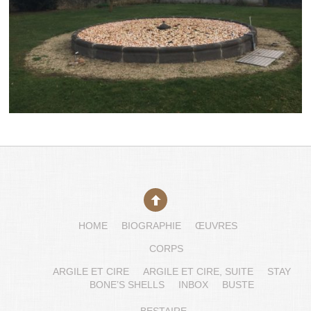
HOME
BIOGRAPHIE
ŒUVRES
CORPS
ARGILE ET CIRE
ARGILE ET CIRE, SUITE
STAY
BONE’S SHELLS
INBOX
BUSTE
BESTAIRE