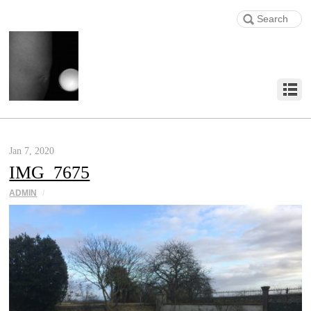
Jan 7, 2020
IMG_7675
ADMIN
/