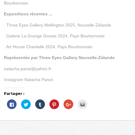
Bourbonnais
Expositions récentes ...
. Three Eyes Gallery Wellington 2025, Nouvelle-Zélande
. Galerie La Grange Gouise 2024, Pays Bourbonnais
. Art House Chantelle 2024, Pays Bourbonnais
Représentée par Three Eyes Gallery Nouvelle-Zélande
natacha.panot@yahoo.fr
Instagram Natacha Panot
Partager :
C
C
C
C
C
C
l
l
l
l
l
l
i
i
i
i
i
i
q
q
q
q
q
q
u
u
u
u
u
u
e
e
e
e
e
e
z
z
z
z
z
z
p
p
p
p
p
p
o
o
o
o
o
o