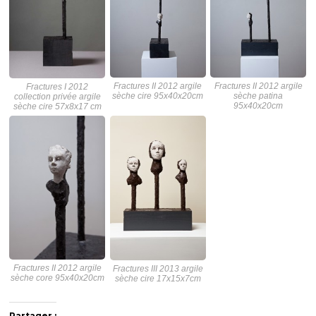
Fractures II 2012 argile
Fractures II 2012 argile
Fractures I 2012
sèche cire 95x40x20cm
sèche patina
collection privée argile
95x40x20cm
sèche cire 57x8x17 cm
Fractures II 2012 argile
Fractures III 2013 argile
sèche core 95x40x20cm
sèche cire 17x15x7cm
Partager :