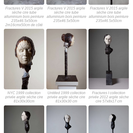
Fractures V 2015 argile
Fractures V 2015 argile
Fractures V 2015 argile
sèche cire tube
sèche cire tube
sèche cire tube
alluminium bois peinture
alluminium bois peinture
alluminium bois peinture
235x46.5x50cm
235x46.5x50cm
235x46.5x50cm
2m16cmx50cm de côté
NYC 1999 collection
Untitled 1999 collection
Fractures I collection
privée argile séche cire
privée argile sèche cire
privée 2012 argile sèche
81x30x30cm
81x30x30 cm
cire 57x8x17 cm