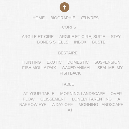
HOME
BIOGRAPHIE
ŒUVRES
CORPS
ARGILE ET CIRE
ARGILE ET CIRE, SUITE
STAY
BONE’S SHELLS
INBOX
BUSTE
BESTAIRE
HUNTING
EXOTIC
DOMESTIC
SUSPENSION
FISH MOI LA PAIX
WAXED ANIMAL
SEAL ME, MY
FISH BACK
TABLE
AT YOUR TABLE
MORNING LANDSCAPE
OVER
FLOW
GLISSEMENT
LONELY PARENTING
A
NARROW EYE
A DAY OFF
MORNING LANDSCAPE
A1