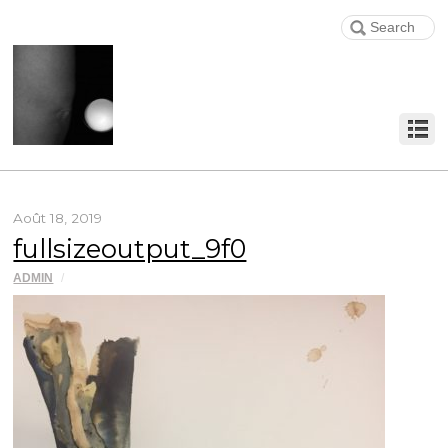
Août 18, 2019
fullsizeoutput_9f0
ADMIN
/