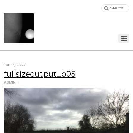
Jan 7, 2020
fullsizeoutput_b05
ADMIN
/