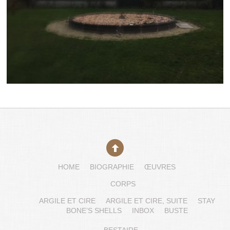
HOME
BIOGRAPHIE
ŒUVRES
CORPS
ARGILE ET CIRE
ARGILE ET CIRE, SUITE
STAY
BONE’S SHELLS
INBOX
BUSTE
BESTAIRE