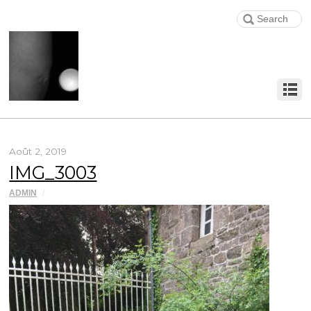
Août 2, 2019
IMG_3003
ADMIN
/