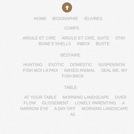
HOME
BIOGRAPHIE
ŒUVRES
CORPS
ARGILE ET CIRE
ARGILE ET CIRE, SUITE
STAY
BONE’S SHELLS
INBOX
BUSTE
BESTAIRE
HUNTING
EXOTIC
DOMESTIC
SUSPENSION
FISH MOI LA PAIX
WAXED ANIMAL
SEAL ME, MY
FISH BACK
TABLE
AT YOUR TABLE
MORNING LANDSCAPE
OVER
FLOW
GLISSEMENT
LONELY PARENTING
A
NARROW EYE
A DAY OFF
MORNING LANDSCAPE
A1