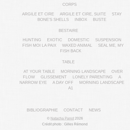
CORPS
ARGILE ET CIRE
ARGILE ET CIRE, SUITE
STAY
BONE’S SHELLS
INBOX
BUSTE
BESTAIRE
HUNTING
EXOTIC
DOMESTIC
SUSPENSION
FISH MOI LA PAIX
WAXED ANIMAL
SEAL ME, MY
FISH BACK
TABLE
AT YOUR TABLE
MORNING LANDSCAPE
OVER
FLOW
GLISSEMENT
LONELY PARENTING
A
NARROW EYE
A DAY OFF
MORNING LANDSCAPE
A1
BIBLIOGRAPHIE
CONTACT
NEWS
©
Natacha Panot
2026
Crédit photo : Gilles Rémond