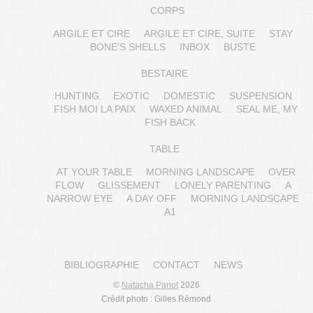
CORPS
ARGILE ET CIRE
ARGILE ET CIRE, SUITE
STAY
BONE’S SHELLS
INBOX
BUSTE
BESTAIRE
HUNTING
EXOTIC
DOMESTIC
SUSPENSION
FISH MOI LA PAIX
WAXED ANIMAL
SEAL ME, MY
FISH BACK
TABLE
AT YOUR TABLE
MORNING LANDSCAPE
OVER
FLOW
GLISSEMENT
LONELY PARENTING
A
NARROW EYE
A DAY OFF
MORNING LANDSCAPE
A1
BIBLIOGRAPHIE
CONTACT
NEWS
©
Natacha Panot
2026
Crédit photo : Gilles Rémond