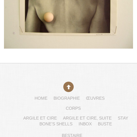
HOME
BIOGRAPHIE
ŒUVRES
CORPS
ARGILE ET CIRE
ARGILE ET CIRE, SUITE
STAY
BONE’S SHELLS
INBOX
BUSTE
BESTAIRE