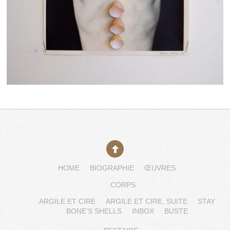
HOME
BIOGRAPHIE
ŒUVRES
CORPS
ARGILE ET CIRE
ARGILE ET CIRE, SUITE
STAY
BONE’S SHELLS
INBOX
BUSTE