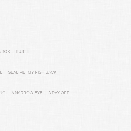
NBOX
BUSTE
L
SEAL ME, MY FISH BACK
ING
A NARROW EYE
A DAY OFF