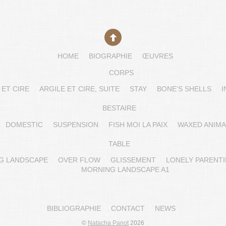
HOME
BIOGRAPHIE
ŒUVRES
CORPS
 ET CIRE
ARGILE ET CIRE, SUITE
STAY
BONE’S SHELLS
I
BESTAIRE
DOMESTIC
SUSPENSION
FISH MOI LA PAIX
WAXED ANIMA
TABLE
G LANDSCAPE
OVER FLOW
GLISSEMENT
LONELY PARENT
MORNING LANDSCAPE A1
BIBLIOGRAPHIE
CONTACT
NEWS
©
Natacha Panot
2026